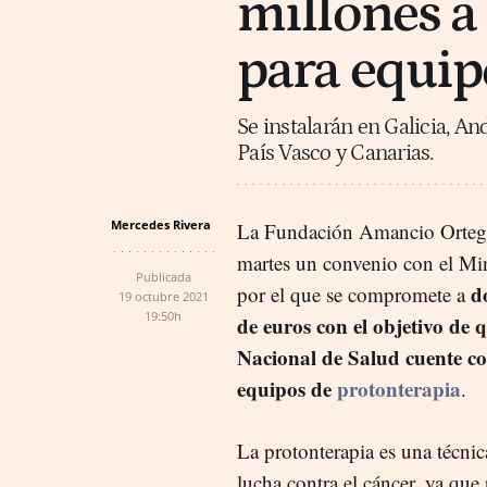
millones a
para equip
Se instalarán en Galicia, A
País Vasco y Canarias.
Mercedes Rivera
La Fundación Amancio Ortega
martes un convenio con el Min
Publicada
d
por el que se compromete a
19 octubre 2021
19:50h
de euros con el objetivo de 
Nacional de Salud cuente co
equipos de
protonterapia
.
La protonterapia es una técnic
lucha contra el cáncer, ya que