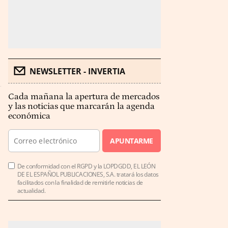
NEWSLETTER - INVERTIA
Cada mañana la apertura de mercados
y las noticias que marcarán la agenda
económica
APUNTARME
De conformidad con el RGPD y la LOPDGDD, EL LEÓN
DE EL ESPAÑOL PUBLICACIONES, S.A. tratará los datos
facilitados con la finalidad de remitirle noticias de
actualidad.