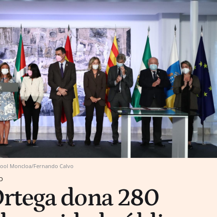
ool Moncloa/Fernando Calvo
D
rtega dona 280