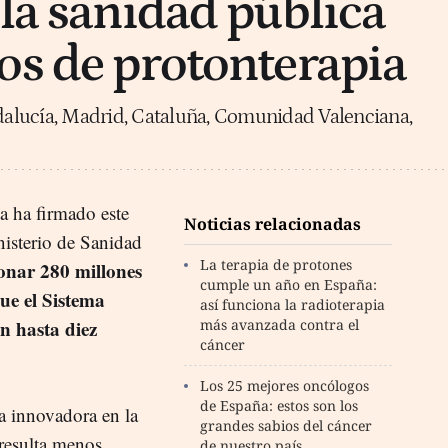
 la sanidad pública
os de protonterapia
ndalucía, Madrid, Cataluña, Comunidad Valenciana,
 ha firmado este
Noticias relacionadas
isterio de Sanidad
La terapia de protones
onar 280 millones
cumple un año en España:
que el Sistema
así funciona la radioterapia
n hasta diez
más avanzada contra el
cáncer
Los 25 mejores oncólogos
de España: estos son los
a innovadora en la
grandes sabios del cáncer
 resulta menos
de nuestro país