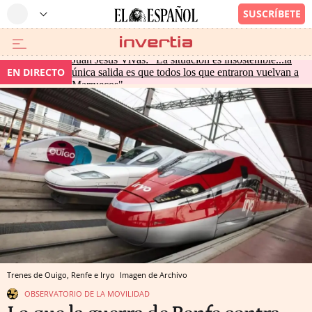
Juan Jesús Vivas: "La situación es insostenible...la
EN DIRECTO
única salida es que todos los que entraron vuelvan a
Marruecos"
Trenes de Ouigo, Renfe e Iryo
Imagen de Archivo
OBSERVATORIO DE LA MOVILIDAD