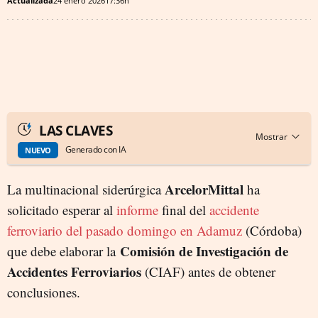
Actualizada
24 enero 2026
17:36h
LAS CLAVES
Generado con IA
NUEVO
ArcelorMittal
La multinacional siderúrgica
ha
solicitado esperar al
informe
final del
accidente
ferroviario del pasado domingo en Adamuz
(Córdoba)
Comisión de Investigación de
que debe elaborar la
Accidentes Ferroviarios
(CIAF) antes de obtener
conclusiones.