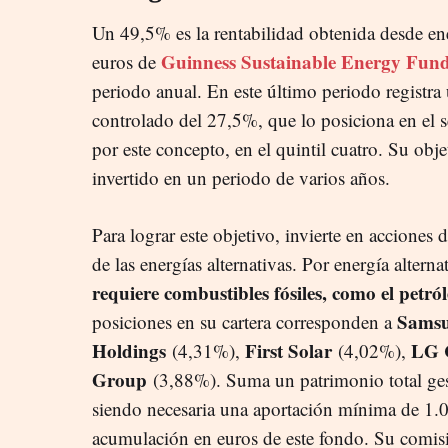
Un 49,5% es la rentabilidad obtenida desde en
Guinness Sustainable Energy Fun
euros de
periodo anual. En este último periodo registra 
controlado del 27,5%, que lo posiciona en el 
por este concepto, en el quintil cuatro. Su objet
invertido en un periodo de varios años.
Para lograr este objetivo, invierte en acciones
de las energías alternativas. Por energía altern
requiere combustibles fósiles, como el petró
Sams
posiciones en su cartera corresponden a
Holdings
First Solar
LG 
(4,31%),
(4,02%),
Group
(3,88%). Suma un patrimonio total ges
siendo necesaria una aportación mínima de 1.00
acumulación en euros de este fondo. Su comisi