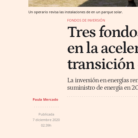
Un operario revisa las instalaciones de en un parque solar.
FONDOS DE INVERSIÓN
Tres fondos
en la acele
transición
La inversión en energías ren
suministro de energía en 20
Paula Mercado
Publicada
7 diciembre 2020
02:39h