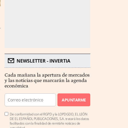
NEWSLETTER - INVERTIA
Cada mañana la apertura de mercados
y las noticias que marcarán la agenda
económica
APUNTARME
De conformidad con el RGPD y la LOPDGDD, EL LEÓN
DE EL ESPAÑOL PUBLICACIONES, S.A. tratará los datos
facilitados con la finalidad de remitirle noticias de
actualidad.