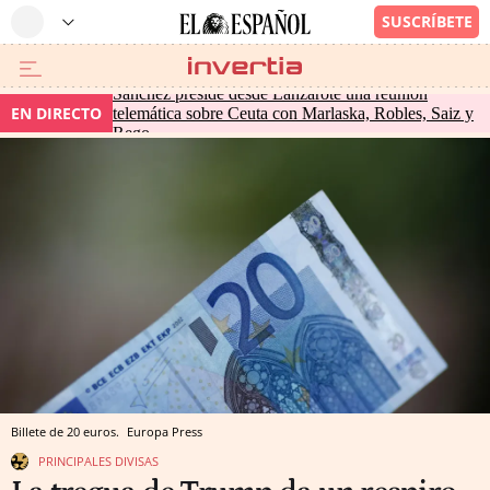
Sánchez preside desde Lanzarote una reunión
EN DIRECTO
telemática sobre Ceuta con Marlaska, Robles, Saiz y
Rego
Billete de 20 euros.
Europa Press
PRINCIPALES DIVISAS