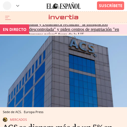
Italia y Dinamarca rechazan "la inmigración
EN DIRECTO
descontrolada" y piden centros de repatriación "en
terceros países" fuera de la UE
Sede de ACS.
Europa Press
MERCADOS