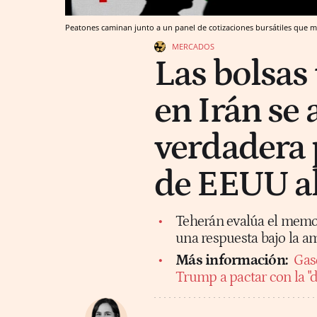
Peatones caminan junto a un panel de cotizaciones bursátiles que m
MERCADOS
Las bolsas
en Irán se 
verdadera 
de EEUU al
Teherán evalúa el mem
una respuesta bajo la a
Más información:
Gaso
Trump a pactar con la "d