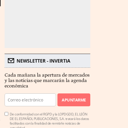
NEWSLETTER - INVERTIA
Cada mañana la apertura de mercados
y las noticias que marcarán la agenda
económica
APUNTARME
De conformidad con el RGPD y la LOPDGDD, EL LEÓN
DE EL ESPAÑOL PUBLICACIONES, S.A. tratará los datos
facilitados con la finalidad de remitirle noticias de
actualidad.