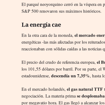
El parqué neoyorquino cerró en la víspera en 
S&P 500 renovaron sus máximos históricos.
La energía cae
el mercado ener
En la otra cara de la moneda,
energéticas -las más afectadas por los reitera
reaccionaban con sólidas caídas a las noticias
el B
El precio del crudo de referencia europea,
los 101,55 dólares por barril. Por su parte, el
descendía un 7,35%
estadounidense,
, hasta l
el gas natural TTF
En el mercado holandés,
t
se desplomaba
negociación. La materia prima
por megavatio hora. El gas llegó a alcanzar lo