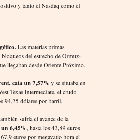
positivo y tanto el Nasdaq como el
gético.
Las materias primas
dos bloqueos del estrecho de Ormuz-
 que llegaban desde Oriente Próximo.
rent, caía un 7,57%
y se situaba en
 West Texas Intermediate, el crudo
os 94,75 dólares por barril.
ambién sufría el avance de la
 un 6,45%
, hasta los 43,89 euros
s 67,9 euros por megavatio hora el