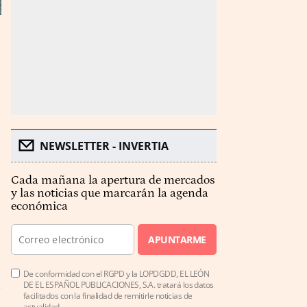
NEWSLETTER - INVERTIA
Cada mañana la apertura de mercados
y las noticias que marcarán la agenda
económica
APUNTARME
De conformidad con el RGPD y la LOPDGDD, EL LEÓN
DE EL ESPAÑOL PUBLICACIONES, S.A. tratará los datos
facilitados con la finalidad de remitirle noticias de
actualidad.