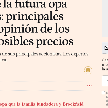
 la futura opa
: principales
opinión de los
osibles precios
 de sus principales accionistas. Los expertos
iva.
Cad
mer
la 
D
D
d
 opa que la familia fundadora y Brookfield
d