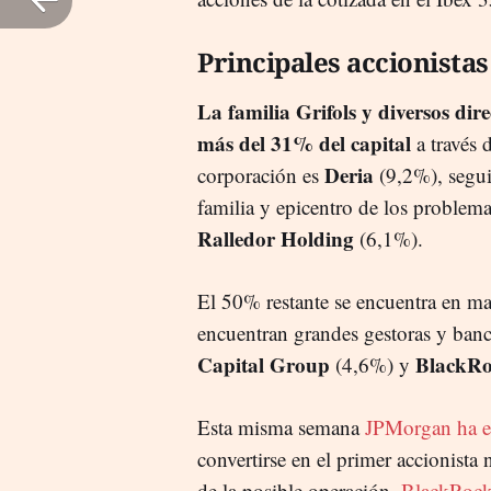
Principales accionistas
La familia Grifols y diversos dir
más del 31% del capital
a través 
Deria
corporación es
(9,2%), segu
familia y epicentro de los problema
Ralledor Holding
(6,1%).
El 50% restante se encuentra en man
encuentran grandes gestoras y ban
Capital Group
BlackRo
(4,6%) y
Esta misma semana
JPMorgan ha el
convertirse en el primer accionista
de la posible operación,
BlackRock,