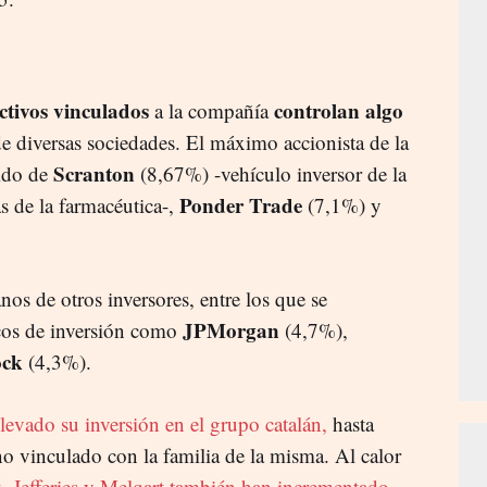
ectivos vinculados
controlan algo
a la compañía
de diversas sociedades. El máximo accionista de la
Scranton
ido de
(8,67%) -vehículo inversor de la
Ponder Trade
s de la farmacéutica-,
(7,1%) y
os de otros inversores, entre los que se
JPMorgan
cos de inversión como
(4,7%),
ck
(4,3%).
evado su inversión en el grupo catalán,
hasta
 no vinculado con la familia de la misma. Al calor
 Jefferies y Melqart también han incrementado