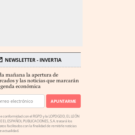
NEWSLETTER - INVERTIA
a mañana la apertura de
cados y las noticias que marcarán
agenda económica
APUNTARME
e conformidad con el RGPD y la LOPDGDD, EL LEÓN
E EL ESPAÑOL PUBLICACIONES, S.A. tratará los
atos facilitados con la finalidad de remitirle noticias
e actualidad.