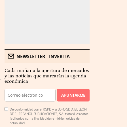
NEWSLETTER - INVERTIA
Cada mañana la apertura de mercados
y las noticias que marcarán la agenda
económica
APUNTARME
De conformidad con el RGPD y la LOPDGDD, EL LEÓN
DE EL ESPAÑOL PUBLICACIONES, S.A. tratará los datos
facilitados con la finalidad de remitirle noticias de
actualidad.