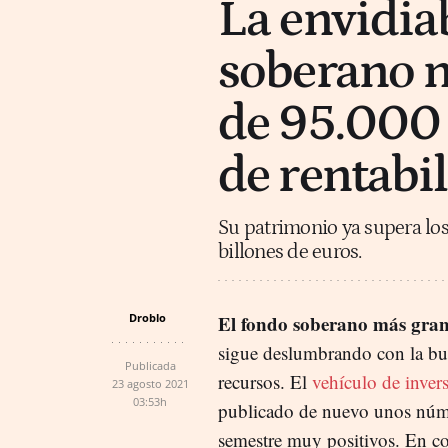
La envidia
soberano n
de 95.000 
de rentabi
Su patrimonio ya supera los
billones de euros.
Droblo
El fondo soberano más gra
sigue deslumbrando con la bu
Publicada
recursos. El
vehículo de inver
23 agosto 2021
03:53h
publicado de nuevo unos núm
semestre muy positivos. En co