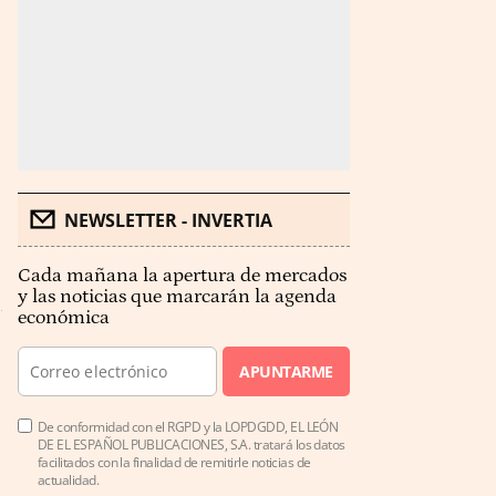
NEWSLETTER - INVERTIA
Cada mañana la apertura de mercados
y las noticias que marcarán la agenda
económica
APUNTARME
De conformidad con el RGPD y la LOPDGDD, EL LEÓN
DE EL ESPAÑOL PUBLICACIONES, S.A. tratará los datos
facilitados con la finalidad de remitirle noticias de
actualidad.