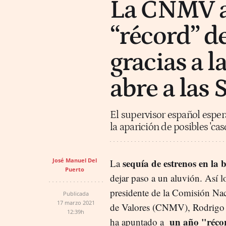
La CNMV a
“récord” de
gracias a l
abre a las
El supervisor español esper
la aparición de posibles 'ca
José Manuel Del
sequía de estrenos en la 
La
Puerto
dejar paso a un aluvión. Así l
presidente de la Comisión Na
Publicada
17 marzo 2021
de Valores (CNMV), Rodrigo 
12:39h
un año "réco
ha apuntado a