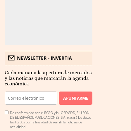
NEWSLETTER - INVERTIA
Cada mañana la apertura de mercados
y las noticias que marcarán la agenda
económica
APUNTARME
De conformidad con el RGPD y la LOPDGDD, EL LEÓN
DE EL ESPAÑOL PUBLICACIONES, S.A. tratará los datos
facilitados con la finalidad de remitirle noticias de
actualidad.