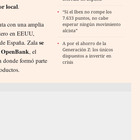
r local
.
“Si el Ibex no rompe los
7.633 puntos, no cabe
nta con una amplia
esperar ningún movimiento
alcista”
nciero en EEUU,
se
 de España. Zala
A por el ahorro de la
Generación Z: los únicos
de OpenBank
, el
dispuestos a invertir en
en donde formó parte
crisis
roductos.