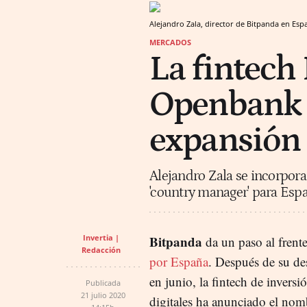
Alejandro Zala, director de Bitpanda en Esp
MERCADOS
La fintech
Openbank a
expansión
Alejandro Zala se incorpora
'country manager' para Espa
Invertia |
Bitpanda
da un paso al frent
Redacción
por España
. Después de su de
en junio, la fintech de inversi
Publicada
21 julio 2020
digitales ha anunciado el no