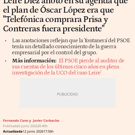
Leire Díez anotó en su agenda que
el plan de Óscar López era que
"Telefónica comprara Prisa y
Contreras fuera presidente"
Las anotaciones reflejan que la 'fontanera' del PSOE
tenía un detallado conocimiento de la guerra
empresarial por el control del grupo.
Más información:
El PSOE pierde al auditor de
sus cuentas de los últimos cinco años en plena
investigación de la UCO del 'caso Leire'
Fernando Cano
Javier Corbacho
Publicada
5 junio 2026
20:40h
Actualizada
12 junio 2026
17:56h