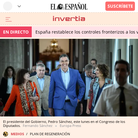
EN DIRECTO
España restablece los controles fronterizos a los 
El presidente del Gobierno, Pedro Sánchez, este lunes en el Congreso de los
Diputados.
Fernando Sánchez
Europa Press
MEDIOS
PLAN DE REGENERACIÓN