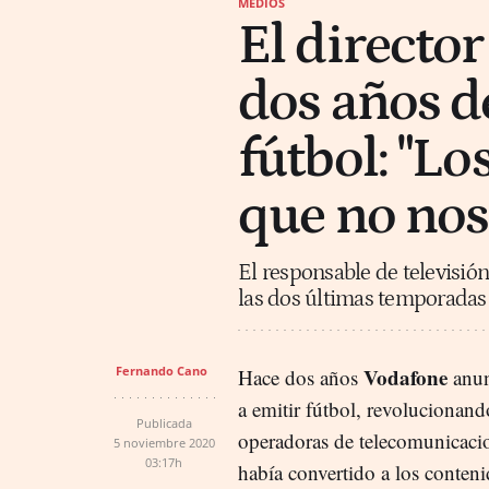
MEDIOS
El directo
dos años de
fútbol: "L
que no no
El responsable de televisión
las dos últimas temporadas 
Fernando Cano
Vodafone
Hace dos años
anun
a emitir fútbol, revolucionand
Publicada
operadoras de telecomunicaci
5 noviembre 2020
03:17h
había convertido a los conten