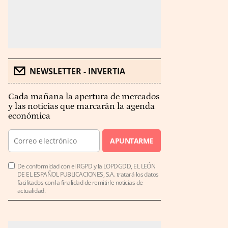
NEWSLETTER - INVERTIA
Cada mañana la apertura de mercados
y las noticias que marcarán la agenda
económica
APUNTARME
De conformidad con el RGPD y la LOPDGDD, EL LEÓN
DE EL ESPAÑOL PUBLICACIONES, S.A. tratará los datos
facilitados con la finalidad de remitirle noticias de
actualidad.