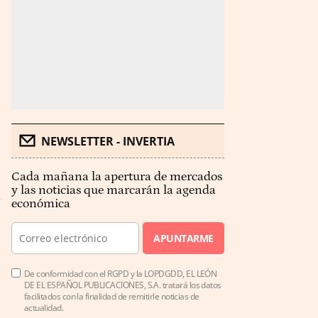
NEWSLETTER - INVERTIA
Cada mañana la apertura de mercados
y las noticias que marcarán la agenda
económica
APUNTARME
De conformidad con el RGPD y la LOPDGDD, EL LEÓN
DE EL ESPAÑOL PUBLICACIONES, S.A. tratará los datos
facilitados con la finalidad de remitirle noticias de
actualidad.