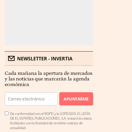
NEWSLETTER - INVERTIA
Cada mañana la apertura de mercados
y las noticias que marcarán la agenda
económica
APUNTARME
De conformidad con el RGPD y la LOPDGDD, EL LEÓN
DE EL ESPAÑOL PUBLICACIONES, S.A. tratará los datos
facilitados con la finalidad de remitirle noticias de
actualidad.