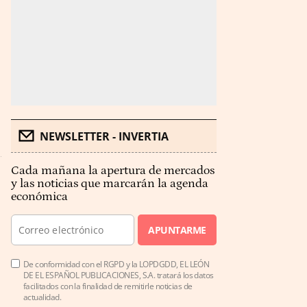
NEWSLETTER - INVERTIA
Cada mañana la apertura de mercados
y las noticias que marcarán la agenda
económica
APUNTARME
De conformidad con el RGPD y la LOPDGDD, EL LEÓN
DE EL ESPAÑOL PUBLICACIONES, S.A. tratará los datos
facilitados con la finalidad de remitirle noticias de
actualidad.