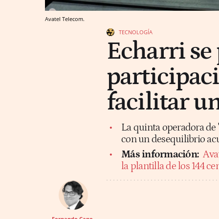
Avatel Telecom.
TECNOLOGÍA
Echarri se 
participac
facilitar u
La quinta operadora de 
con un desequilibrio a
Más información:
Ava
la plantilla de los 144 c
Fernando Cano