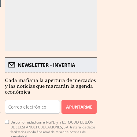
NEWSLETTER - INVERTIA
Cada mañana la apertura de mercados
y las noticias que marcarán la agenda
económica
APUNTARME
De conformidad con el RGPD y la LOPDGDD, EL LEÓN
DE EL ESPAÑOL PUBLICACIONES, S.A. tratará los datos
facilitados con la finalidad de remitirle noticias de
actualidad.