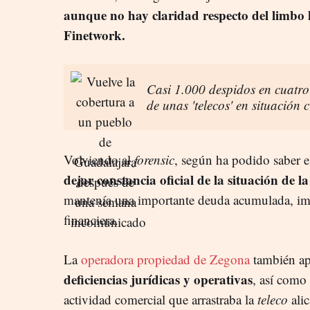
aunque no hay claridad respecto del limbo 
Finetwork.
Casi 1.000 despidos en cuatro
de unas 'telecos' en situación c
Volviendo al
forensic
, según ha podido saber es
dejar constancia oficial de la situación de 
mantenía una importante deuda acumulada, imp
financiera.
La
operadora propiedad de Zegona
también ap
deficiencias jurídicas y operativas
, así como 
actividad comercial que arrastraba la
teleco
alic