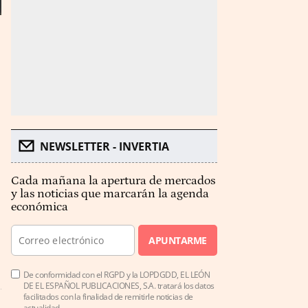
NEWSLETTER - INVERTIA
Cada mañana la apertura de mercados
y las noticias que marcarán la agenda
económica
APUNTARME
De conformidad con el RGPD y la LOPDGDD, EL LEÓN
DE EL ESPAÑOL PUBLICACIONES, S.A. tratará los datos
facilitados con la finalidad de remitirle noticias de
actualidad.