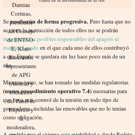
resolverán de forma progresiva.
Se
Pero hasta que no
se cierre la instrucción de todos ellos no se podrán
determinar los posibles responsables del apagón ni
marcar el grado
en el que cada uno de ellos contribuyó
a que España se quedara sin luz hace poco más de un
año.
Mientras tanto, se han tomado las medidas regulatorias
(nuevo procedimiento operativo 7.4)
necesarias para
que haya más control de la tensión en todo tipo de
generadores, incluidas las renovables que no lo tenían
como obligación.
A medida que el sistema coja estabilidad y desde Redeia