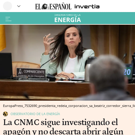
EuropaPress_7532690_presidenta_redeia_corporacion_sa_beatriz_corredor_sierra_l
OBSERVATORIO DE LA ENERGÍA
La CNMC sigue investigando el
apagón y no descarta abrir algún