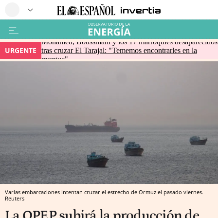
Mohamed, Boussmahi y los 17 marroquíes desaparecidos
URGENTE
tras cruzar El Tarajal: "Tememos encontrarles en la
morgue"
Varias embarcaciones intentan cruzar el estrecho de Ormuz el pasado viernes.
Reuters
La OPEP subirá la producción de