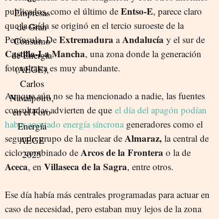
Entso-E
publicados, como el último de
, parece claro
que la caída se originó en el tercio suroeste de la
Extremadura
Andalucía
Península. De
a
y el sur de
Castilla-La Mancha
, una zona donde la generación
fotovoltaica es muy abundante.
Aunque aún no se ha mencionado a nadie, las fuentes
consultadas advierten de que
el día del apagón podían
haber aportado energía síncrona
generadores como el
Almaraz,
segundo grupo de la nuclear de
la central de
Arcos de la Frontera
ciclo combinado de
o la de
Aceca
Villaseca de la Sagra
, en
, entre otros.
Ese día había más centrales programadas para actuar en
caso de necesidad, pero estaban muy lejos de la zona