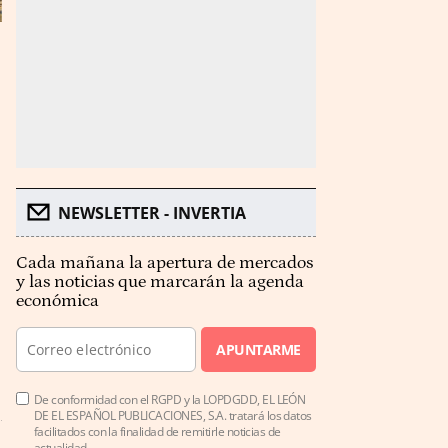
NEWSLETTER - INVERTIA
Cada mañana la apertura de mercados
y las noticias que marcarán la agenda
económica
APUNTARME
De conformidad con el RGPD y la LOPDGDD, EL LEÓN
DE EL ESPAÑOL PUBLICACIONES, S.A. tratará los datos
facilitados con la finalidad de remitirle noticias de
actualidad.