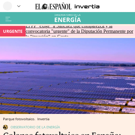
El PP "exige" a Sánchez que comparezca y la
URGENTE
convocatoria "urgente" de la Diputación Permanente por
la "invasión" en Ceuta
Parque fotovoltaico.
Invertia
OBSERVATORIO DE LA ENERGÍA