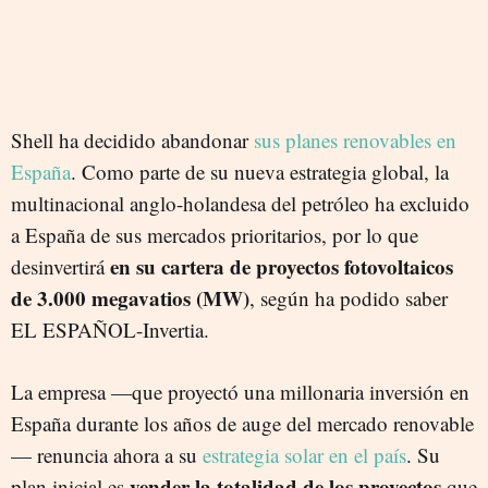
Shell ha decidido abandonar
sus planes renovables en
España
. Como parte de su nueva estrategia global, la
multinacional anglo-holandesa del petróleo ha excluido
a España de sus mercados prioritarios, por lo que
en su cartera de proyectos fotovoltaicos
desinvertirá
de 3.000 megavatios (MW)
, según ha podido saber
EL ESPAÑOL-Invertia.
La empresa
—
que proyectó una millonaria inversión en
España durante los años de auge del mercado renovable
—
renuncia ahora a su
estrategia solar en el país
. Su
vender la totalidad de los proyectos
plan inicial es
que