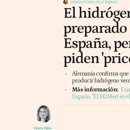
OBSERVATORIO DE LA ENERGÍA
El hidróge
preparado 
España, per
piden 'price
Alemania confirma que 
producir hidrógeno verd
Más información:
Ena
España: "El H2Med es e
Laura Ojea