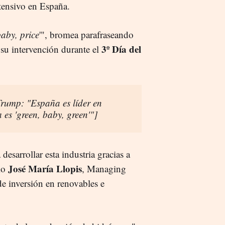
ntensivo en España.
baby, price
'", bromea parafraseando
3º Día del
 su intervención durante el
rump: "España es líder en
 es 'green, baby, green'"]
sarrollar esta industria gracias a
José María Llopis
io
, Managing
de inversión en renovables e