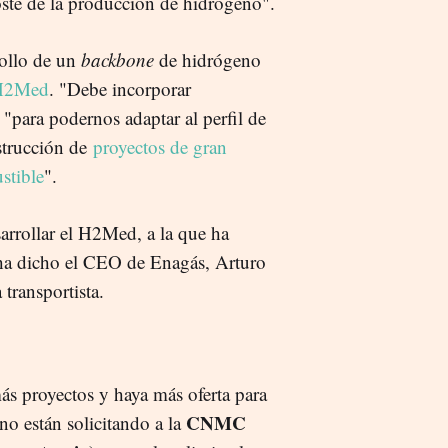
ste de la producción de hidrógeno".
rollo de un
backbone
de hidrógeno
l H2Med
. "Debe incorporar
 "para podernos adaptar al perfil de
strucción de
proyectos de gran
stible
".
arrollar el H2Med, a la que ha
ha dicho el CEO de Enagás, Arturo
transportista.
ás proyectos y haya más oferta para
CNMC
no están solicitando a la