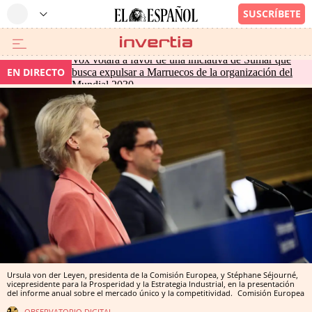
Vox votará a favor de una iniciativa de Sumar que
EN DIRECTO
busca expulsar a Marruecos de la organización del
Mundial 2030
Ursula von der Leyen, presidenta de la Comisión Europea, y Stéphane Séjourné,
vicepresidente para la Prosperidad y la Estrategia Industrial, en la presentación
del informe anual sobre el mercado único y la competitividad.
Comisión Europea
OBSERVATORIO DIGITAL