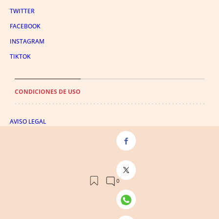
TWITTER
FACEBOOK
INSTAGRAM
TIKTOK
CONDICIONES DE USO
AVISO LEGAL
POLÍTICA DE PRIVACIDAD
CONDICIONES DE COMPRA
POLÍTICA DE COOKIES
AVISO DE TRANSPARENCIA
ADMINISTRACIÓN UTIQ