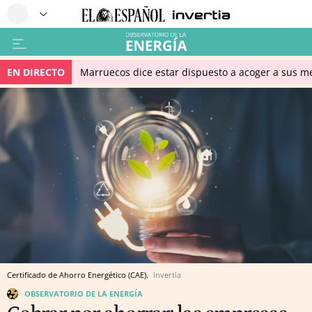
EN DIRECTO
Marruecos dice estar dispuesto a acoger a sus me
Certificado de Ahorro Energético (CAE).
Invertia
OBSERVATORIO DE LA ENERGÍA