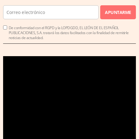
APUNTARME
De conformidad con el RGPD y la LOPDGDD, EL LEÓN DE EL ESPAÑOL
PUBLICACIONES, S.A. tratará los datos facilitados con la finalidad de remitirle
noticias de actualidad.