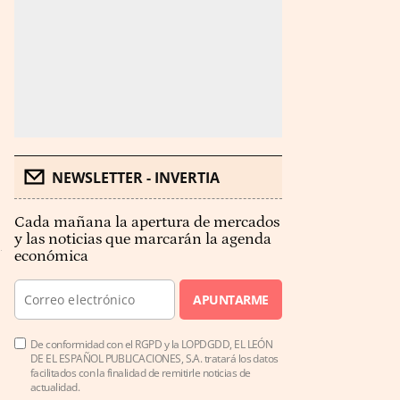
NEWSLETTER - INVERTIA
Cada mañana la apertura de mercados
y las noticias que marcarán la agenda
económica
APUNTARME
De conformidad con el RGPD y la LOPDGDD, EL LEÓN
DE EL ESPAÑOL PUBLICACIONES, S.A. tratará los datos
facilitados con la finalidad de remitirle noticias de
actualidad.