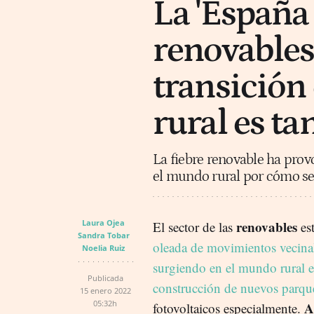
La 'España 
renovables:
transición
rural es t
La fiebre renovable ha pro
el mundo rural por cómo se u
Laura Ojea
renovables
El sector de las
es
Sandra Tobar
oleada de movimientos vecinal
Noelia Ruiz
surgiendo en el mundo rural e
Publicada
construcción de nuevos parqu
15 enero 2022
05:32h
A
fotovoltaicos especialmente.