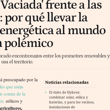
Vaciada' frente a las
 por qué llevar la
 energética al mundo
an polémico
vocado encontronazos entre los promotres renovables y
sa el territorio.
tá preocupado por la
Noticias relacionadas
es que están
El éxito de Hybrex:
n contra de la
combinar solar, eólica y
es,
eólicos y
baterías, y para los vecinos,
gricultores,
instalaciones de