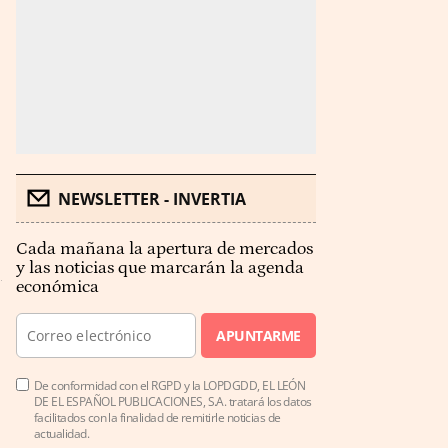
NEWSLETTER - INVERTIA
Cada mañana la apertura de mercados
y las noticias que marcarán la agenda
económica
APUNTARME
De conformidad con el RGPD y la LOPDGDD, EL LEÓN
DE EL ESPAÑOL PUBLICACIONES, S.A. tratará los datos
facilitados con la finalidad de remitirle noticias de
actualidad.