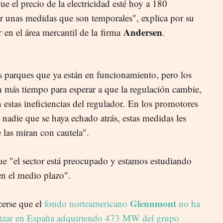
ue el precio de la electricidad esté hoy a 180
r unas medidas que son temporales", explica por su
Andersen
r
en el área mercantil de la firma
.
s parques que ya están en funcionamiento, pero los
 más tiempo para esperar a que la regulación cambie,
 estas ineficiencias del regulador. En los promotores
nadie que se haya echado atrás, estas medidas les
 las miran con cautela".
que "el sector está preocupado y estamos estudiando
en el medio plazo".
Glennmont
cerse que el
fondo norteamericano
no ha
errizar en España adquiriendo 473 MW del grupo