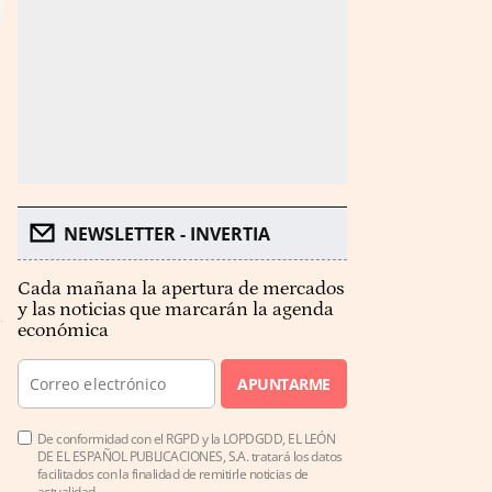
NEWSLETTER - INVERTIA
Cada mañana la apertura de mercados
y las noticias que marcarán la agenda
económica
APUNTARME
De conformidad con el RGPD y la LOPDGDD, EL LEÓN
DE EL ESPAÑOL PUBLICACIONES, S.A. tratará los datos
facilitados con la finalidad de remitirle noticias de
actualidad.