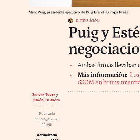
Marc Puig, presidente ejecutivo de Puig Brand
Europa Press
DISTRIBUCIÓN
Puig y Est
negociacio
Ambas firmas llevaban d
Más información:
Los 
650M en bonus mientras
Sandra Tobar
Rubén Escudero
Publicada
21 mayo 2026
22:19h
Actualizada