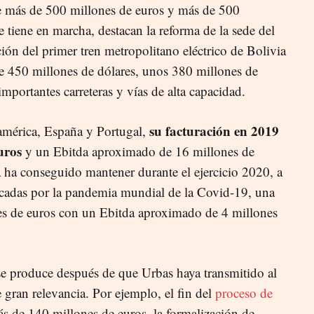
de más de 500 millones de euros y más de 500
ue tiene en marcha, destacan
la reforma de la sede del
ción del primer tren metropolitano eléctrico de Bolivia
e 450 millones de dólares,
unos 380 millones de
mportantes carreteras y vías de alta capacidad.
su facturación en
2019
américa, España y Portugal,
uros
y un E
bitda
aproximado de 16 millones de
ha conseguido mantener durante el ejercicio 2020, a
ocadas por la pandemia mundial de l
a
Covid-19, una
nes de euros con un E
bitda
aproximado de 4 millones
se produce después de que Urbas haya transmitido al
 gran relevancia. Por ejemplo, el fin del
proceso de
s de 140 millones de euros, la formalización de