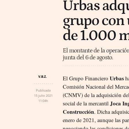
Urbas adqu
grupo con 
de 1.000 m
El montante de la operación
junta del 6 de agosto.
V.B.Z.
Urbas
El Grupo Financiero
ha
Comisión Nacional del Merca
Publicada
(CNMV) de la adquisición del t
15 julio 2021
11:04h
Joca In
social de la mercantil
Construcción
. Dicha adquisi
enero de 2021, aunque las par
negociando las condiciones d