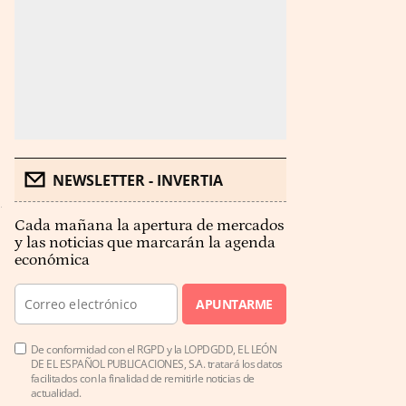
NEWSLETTER - INVERTIA
Cada mañana la apertura de mercados
y las noticias que marcarán la agenda
económica
APUNTARME
De conformidad con el RGPD y la LOPDGDD, EL LEÓN
DE EL ESPAÑOL PUBLICACIONES, S.A. tratará los datos
facilitados con la finalidad de remitirle noticias de
actualidad.