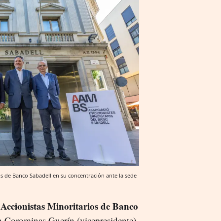
os de Banco Sabadell en su concentración ante la sede
 Accionistas Minoritarios de Banco
n Corominas Guerín (vicepresidente),