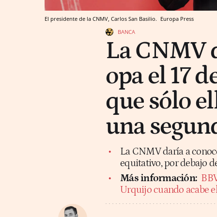
El presidente de la CNMV, Carlos San Basilio.
Europa Press
BANCA
La CNMV di
opa el 17 d
que sólo ell
una segund
La CNMV daría a conocer
equitativo, por debajo de
Más información:
BBV
Urquijo cuando acabe el