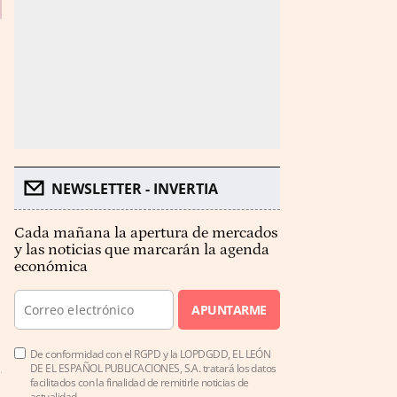
NEWSLETTER - INVERTIA
Cada mañana la apertura de mercados
y las noticias que marcarán la agenda
económica
APUNTARME
De conformidad con el RGPD y la LOPDGDD, EL LEÓN
DE EL ESPAÑOL PUBLICACIONES, S.A. tratará los datos
facilitados con la finalidad de remitirle noticias de
actualidad.