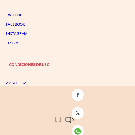
TWITTER
FACEBOOK
INSTAGRAM
TIKTOK
CONDICIONES DE USO
AVISO LEGAL
POLÍTICA DE PRIVACIDAD
CONDICIONES DE COMPRA
POLÍTICA DE COOKIES
AVISO DE TRANSPARENCIA
ADMINISTRACIÓN UTIQ