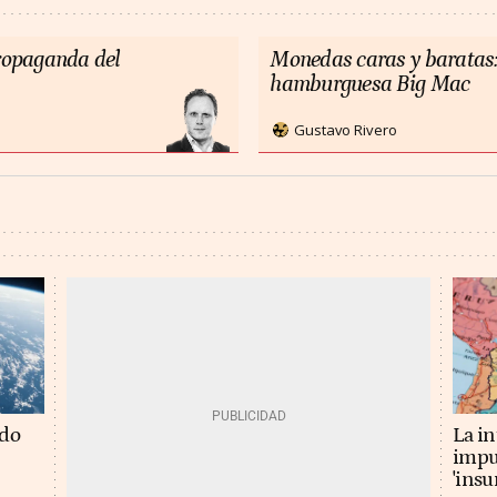
propaganda del
Monedas caras y baratas:
hamburguesa Big Mac
Gustavo Rivero
La in
ado
impu
'insu