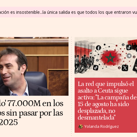
uación es insostenible...la única salida es que todos los que entraron 
La red que impulsó el
asalto a Ceuta sigue
activa: "La campaña de
do' 77.000M en los
15 de agosto ha sido
desplazada, no
 sin pasar por las
desmantelada"
 2025
Yolanda Rodríguez