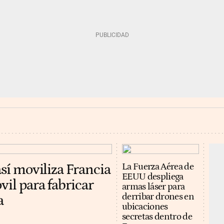
así moviliza Francia
La Fuerza Aérea de
EEUU despliega
vil para fabricar
armas láser para
derribar drones en
a
ubicaciones
secretas dentro de