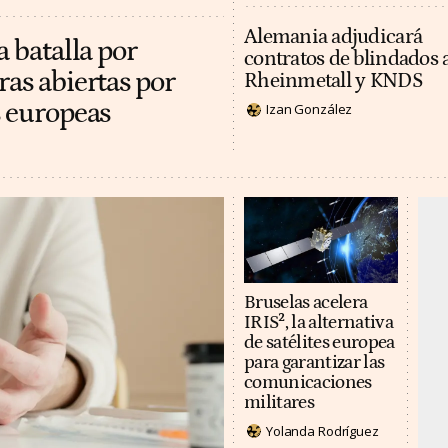
Alemania adjudicará
a batalla por
contratos de blindados 
ras abiertas por
Rheinmetall y KNDS
s europeas
Izan González
Bruselas acelera
IRIS², la alternativa
de satélites europea
para garantizar las
comunicaciones
militares
Yolanda Rodríguez