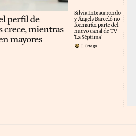
Silvia Intxaurrondo
l perfil de
y Àngels Barceló no
formarán parte del
s crece, mientras
nuevo canal de TV
 en mayores
'La Séptima'
E. Ortega