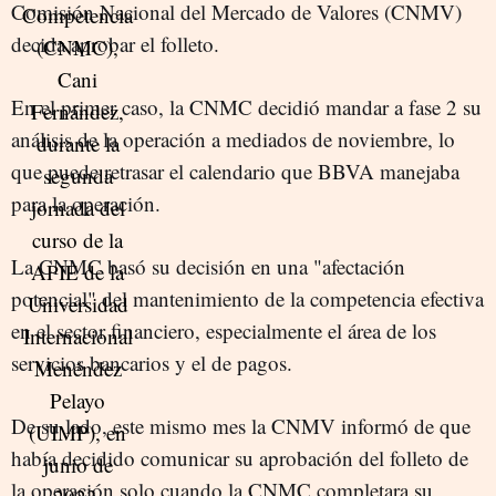
Comisión Nacional del Mercado de Valores (CNMV)
decida aprobar el folleto.
En el primer caso, la CNMC decidió mandar a fase 2 su
análisis de la operación a mediados de noviembre, lo
que puede retrasar el calendario que BBVA manejaba
para la operación.
La CNMC basó su decisión en una "afectación
potencial" del mantenimiento de la competencia efectiva
en el sector financiero, especialmente el área de los
servicios bancarios y el de pagos.
De su lado, este mismo mes la CNMV informó de que
había decidido comunicar su aprobación del folleto de
la operación solo cuando la CNMC completara su