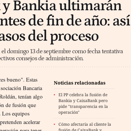
 y Bankia ultimarán
ntes de fin de año: así
pasos del proceso
 el domingo 13 de septiembre como fecha tentativa
ectivos consejos de administración.
ces bueno". Estas
Noticias relacionadas
Asociación Bancaria
El PP celebra la fusión de
Roldán, tenían algo
Bankia y CaixaBank pero
ón de fusión que
pide "transparencia en la
.
operación"
Los equipos
pretenden acelerar
Cómo afectaría al cliente la
peración para tener
fusión de CaixaBank y