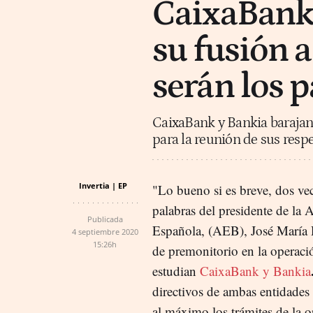
CaixaBank
su fusión a
serán los 
CaixaBank y Bankia barajan
para la reunión de sus resp
Invertia | EP
"Lo bueno si es breve, dos ve
palabras del presidente de la 
Publicada
Española, (AEB), José María 
4 septiembre 2020
15:26h
de premonitorio en la operaci
estudian
CaixaBank y Bankia
directivos de ambas entidades 
al máximo los trámites de la o