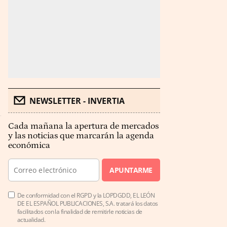
NEWSLETTER - INVERTIA
Cada mañana la apertura de mercados
y las noticias que marcarán la agenda
económica
APUNTARME
De conformidad con el RGPD y la LOPDGDD, EL LEÓN
DE EL ESPAÑOL PUBLICACIONES, S.A. tratará los datos
facilitados con la finalidad de remitirle noticias de
actualidad.