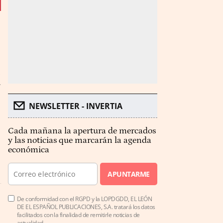
a
NEWSLETTER - INVERTIA
Cada mañana la apertura de mercados
y las noticias que marcarán la agenda
económica
APUNTARME
De conformidad con el RGPD y la LOPDGDD, EL LEÓN
DE EL ESPAÑOL PUBLICACIONES, S.A. tratará los datos
facilitados con la finalidad de remitirle noticias de
actualidad.