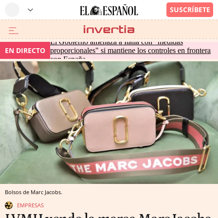
El Gobierno amenaza a Italia con "medidas
EN DIRECTO
proporcionales" si mantiene los controles en frontera
con España
Bolsos de Marc Jacobs.
EMPRESAS