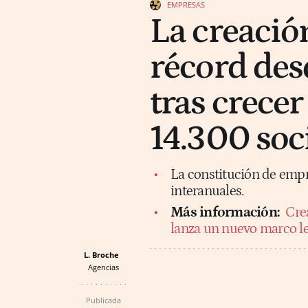
EMPRESAS
La creació
récord de
tras crecer
14.300 soc
La constitución de emp
interanuales.
Más información:
Cre
lanza un nuevo marco le
L. Broche
Agencias
Publicada