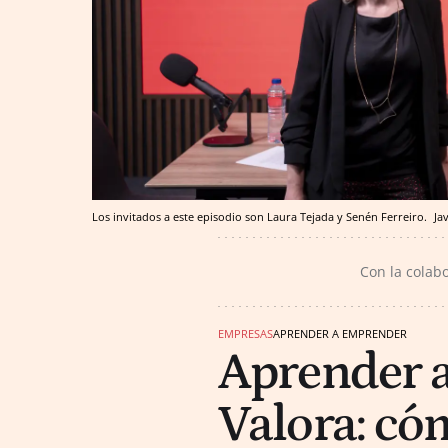
Los invitados a este episodio son Laura Tejada y Senén Ferreiro.
Ja
Con la colab
EMPRESAS
APRENDER A EMPRENDER
Aprender 
Valora: có