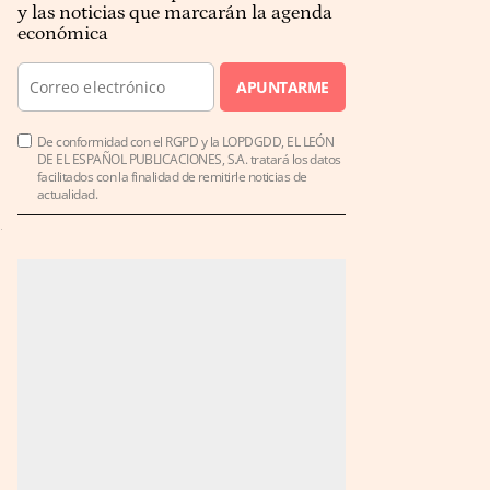
y las noticias que marcarán la agenda
económica
APUNTARME
De conformidad con el RGPD y la LOPDGDD, EL LEÓN
DE EL ESPAÑOL PUBLICACIONES, S.A. tratará los datos
facilitados con la finalidad de remitirle noticias de
actualidad.