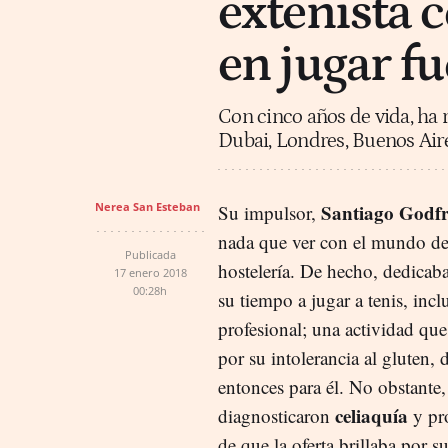
extenista c
en jugar fu
Con cinco años de vida, ha r
Dubai, Londres, Buenos Air
Nerea San Esteban
Santiago Godfr
Su impulsor,
nada que ver con el mundo de l
Publicada
hostelería. De hecho, dedicaba
17 enero 2018
00:28h
su tiempo a jugar a tenis, incl
profesional; una actividad qu
por su intolerancia al gluten,
entonces para él. No obstante,
celiaquía
diagnosticaron
y pro
de que la oferta brillaba por s