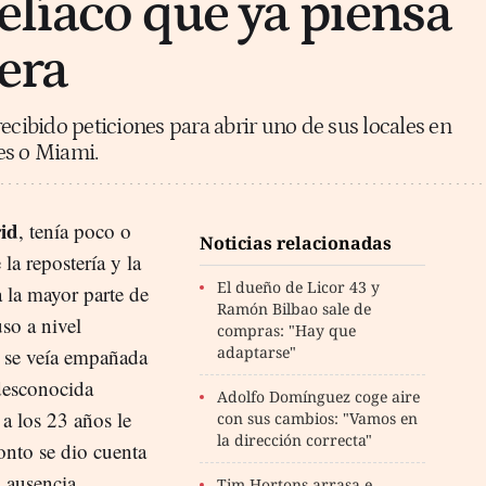
elíaco que ya piensa
era
ecibido peticiones para abrir uno de sus locales en
es o Miami.
id
, tenía poco o
Noticias relacionadas
a repostería y la
El dueño de Licor 43 y
 la mayor parte de
Ramón Bilbao sale de
uso a nivel
compras: "Hay que
adaptarse"
e se veía empañada
 desconocida
Adolfo Domínguez coge aire
 a los 23 años le
con sus cambios: "Vamos en
la dirección correcta"
nto se dio cuenta
u ausencia.
Tim Hortons arrasa e