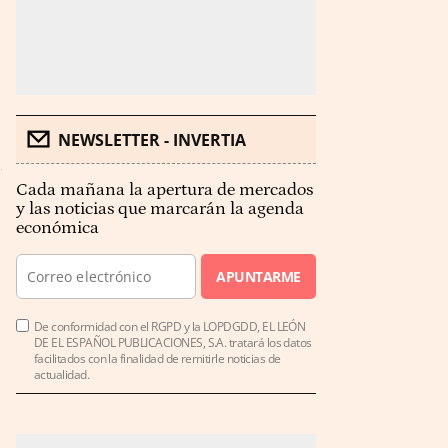
NEWSLETTER - INVERTIA
Cada mañana la apertura de mercados
y las noticias que marcarán la agenda
económica
APUNTARME
De conformidad con el RGPD y la LOPDGDD, EL LEÓN
DE EL ESPAÑOL PUBLICACIONES, S.A. tratará los datos
facilitados con la finalidad de remitirle noticias de
actualidad.