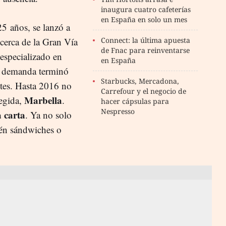
inaugura cuatro cafeterías
en España en solo un mes
25 años, se lanzó a
erca de la Gran Vía
Connect: la última apuesta
de Fnac para reinventarse
 especializado en
en España
u demanda terminó
Starbucks, Mercadona,
ntes. Hasta 2016 no
Carrefour y el negocio de
Marbella
legida,
.
hacer cápsulas para
Nespresso
a carta
. Ya no solo
bién sándwiches o