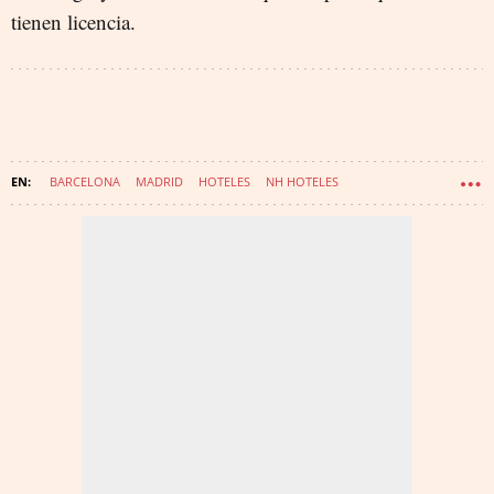
tienen licencia.
BARCELONA
MADRID
HOTELES
NH HOTELES
MELIÁ HOTELS INTERNATIONAL
TURISMOFOBIA
RIU HOTELS