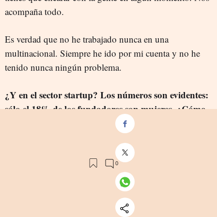
acompaña todo.
Es verdad que no he trabajado nunca en una
multinacional. Siempre he ido por mi cuenta y no he
tenido nunca ningún problema.
¿Y en el sector startup? Los números son evidentes:
sólo el 18% de los fundadores son mujeres. ¿Cómo
se puede salvar?
Termino todas las presentaciones de nuestro 'Mapa del
emprendimiento' preguntando 'Qué hacemos y cómo
nos juntamos todos para convencer a la mujer de que
realmente merece la pena’. Los números no cambian.
Empezamos con un 19% de mujeres fundadoras en la