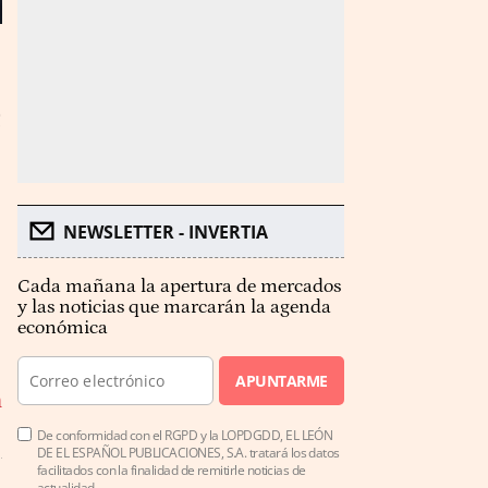
NEWSLETTER - INVERTIA
Cada mañana la apertura de mercados
y las noticias que marcarán la agenda
económica
APUNTARME
n
De conformidad con el RGPD y la LOPDGDD, EL LEÓN
DE EL ESPAÑOL PUBLICACIONES, S.A. tratará los datos
facilitados con la finalidad de remitirle noticias de
actualidad.