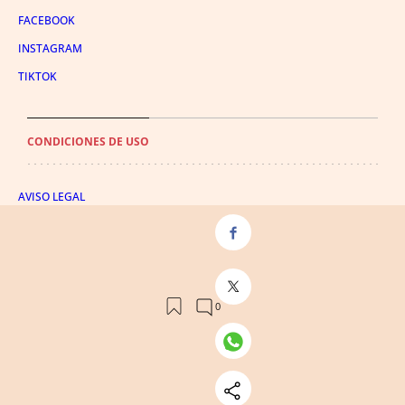
FACEBOOK
INSTAGRAM
TIKTOK
CONDICIONES DE USO
AVISO LEGAL
POLÍTICA DE PRIVACIDAD
CONDICIONES DE COMPRA
POLÍTICA DE COOKIES
AVISO DE TRANSPARENCIA
ADMINISTRACIÓN UTIQ
© 2026 El León de El Español Publicaciones S.A.