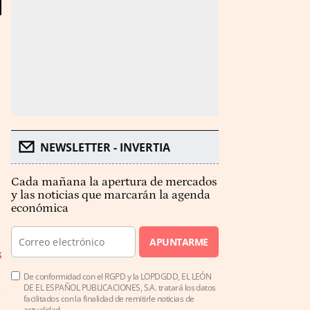
NEWSLETTER - INVERTIA
Cada mañana la apertura de mercados
y las noticias que marcarán la agenda
económica
APUNTARME
s
De conformidad con el RGPD y la LOPDGDD, EL LEÓN
DE EL ESPAÑOL PUBLICACIONES, S.A. tratará los datos
facilitados con la finalidad de remitirle noticias de
actualidad.