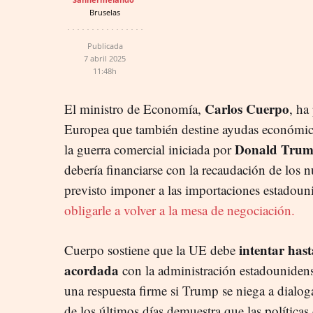
Bruselas
Publicada
7 abril 2025
11:48h
Carlos Cuerpo
El ministro de Economía,
, ha
Europea que también destine ayudas económica
Donald Tru
la guerra comercial iniciada por
debería financiarse con la recaudación de los 
previsto imponer a las importaciones estadou
obligarle a volver a la mesa de negociación.
intentar hast
Cuerpo sostiene que la UE debe
acordada
con la administración estadounidens
una respuesta firme si Trump se niega a dialoga
de los últimos días demuestra que las política