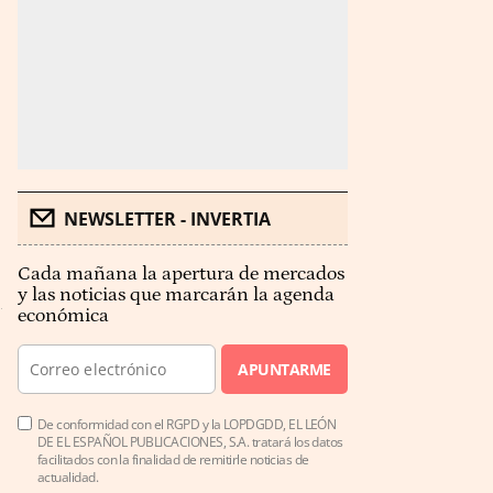
NEWSLETTER - INVERTIA
Cada mañana la apertura de mercados
y las noticias que marcarán la agenda
económica
APUNTARME
De conformidad con el RGPD y la LOPDGDD, EL LEÓN
DE EL ESPAÑOL PUBLICACIONES, S.A. tratará los datos
facilitados con la finalidad de remitirle noticias de
actualidad.