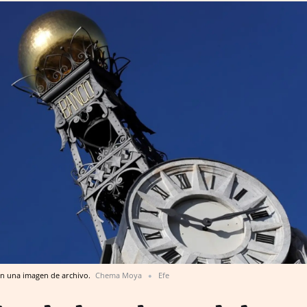
 en una imagen de archivo.
Chema Moya
Efe