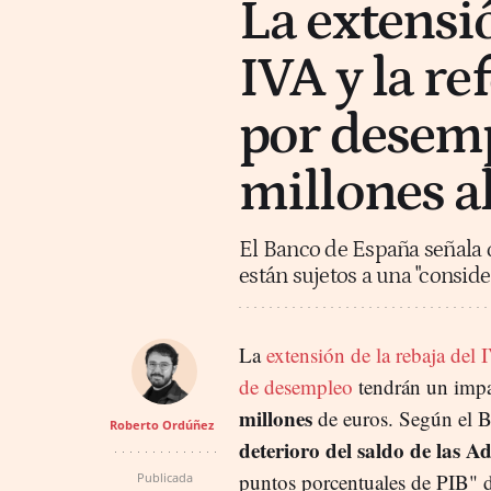
La extensió
IVA y la r
por desemp
millones a
El Banco de España señala 
están sujetos a una "conside
La
extensión de la rebaja del 
de desempleo
tendrán un impac
millones
de euros. Según el 
Roberto Ordúñez
deterioro del saldo de las A
puntos porcentuales de PIB" du
Publicada